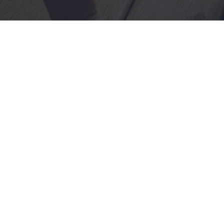
Rechtliche Informationen
Impressum
|
Datenschutzerklärung
|
Online Check-In
|
Service
|
AGB
|
Blacklisted Airlines
|
Barrierefreiheitserklärung